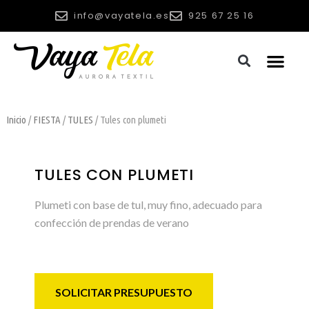
info@vayatela.es
925 67 25 16
Inicio
/
FIESTA
/
TULES
/ Tules con plumeti
TULES CON PLUMETI
Plumeti con base de tul, muy fino, adecuado para
confección de prendas de verano
SOLICITAR PRESUPUESTO